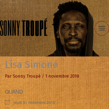
Aller
au
contenu
Lisa Simone
Par
Sonny Troupé
/
1 novembre 2018
QUAND
jeudi 01 novembre 2018