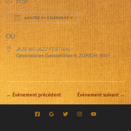
21:30
AJOUTER AU CALENDRIER
Télécharger ICS
Calendrier Google
OÙ
JAZZ NO JAZZ FESTIVAL
Gessnerallee Gessnerallee 8, ZURICH, 8001
←
Évènement précédent
Évènement suivant
→