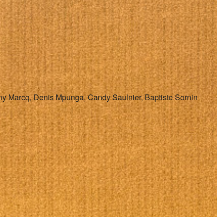
alendrier Google
iCalendar
nny Marcq, Denis Mpunga, Candy Saulnier, Baptiste Sornin