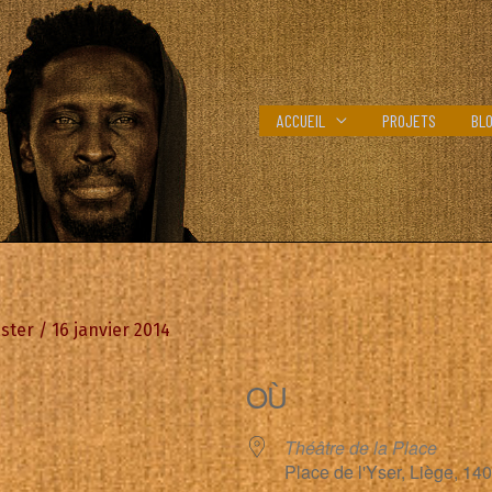
ACCUEIL
PROJETS
BL
ster
/
16 janvier 2014
OÙ
Théâtre de la Place
Place de l'Yser, Liège, 14