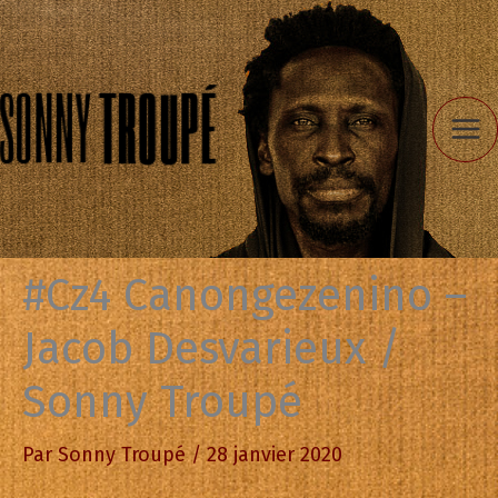
Aller
au
contenu
#Cz4 Canongezenino –
Jacob Desvarieux /
Sonny Troupé
Par
Sonny Troupé
/
28 janvier 2020