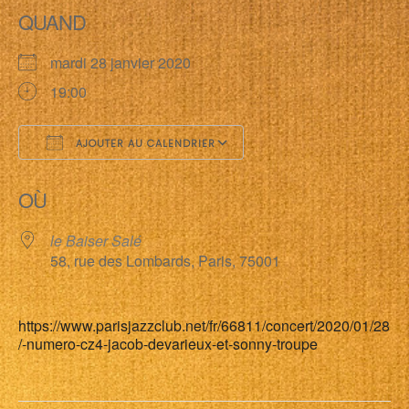
QUAND
mardi 28 janvier 2020
19:00
AJOUTER AU CALENDRIER
Télécharger ICS
Calendrier Google
OÙ
le Baiser Salé
58, rue des Lombards, Paris, 75001
https://www.parisjazzclub.net/fr/66811/concert/2020/01/28
/-numero-cz4-jacob-devarieux-et-sonny-troupe