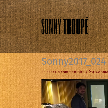
Aller
au
contenu
Sonny2017_024
Laisser un commentaire
/ Par
webma