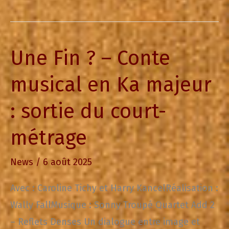
Une Fin ? – Conte
musical en Ka majeur
: sortie du court-
métrage
News
/
6 août 2025
Avec : Caroline Tichy et Harry KancelRéalisation :
Wally FallMusique : Sonny Troupé Quartet Add 2
– Reflets Denses Un dialogue entre image et