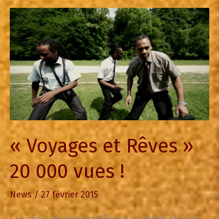
de
l’album
Reflets
Denses
« Voyages et Rêves »
20 000 vues !
News
/
27 février 2015