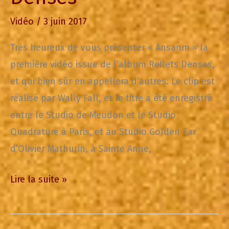
Vidéo
/
3 juin 2017
Très heureux de vous présenter « Ansanm » la
première vidéo issue de l’album Reflets Denses,
et qui bien sûr en appellera d’autres. Le clip est
réalisé par Wally Fall, et le titre a été enregistré
entre le Studio de Meudon et le Studio
Quadrature à Paris, et au Studio Golden Ear
d’Olivier Mathurin, à Sainte Anne,
Ansanm,
Lire la suite »
1ère
vidéo