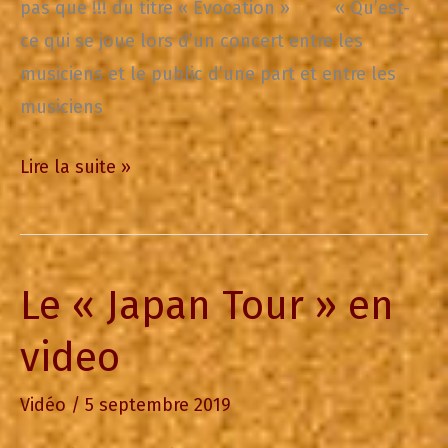
pas que !!! du titre « Evocation » « Qu’est-
ce qui se joue lors d’un concert entre les
musiciens et le public d’une part et entre les
musiciens
Evocation
Lire la suite »
is
out
!!!
Le « Japan Tour » en
video
Vidéo
/
5 septembre 2019