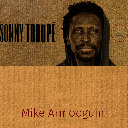
Aller
au
contenu
Mike Armoogum