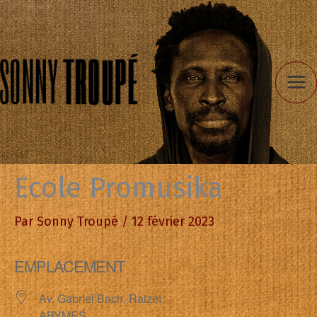
Aller
au
contenu
Ecole Promusika
Par
Sonny Troupé
/
12 février 2023
EMPLACEMENT
Av. Gabriel Bach, Raizet
ABYMES