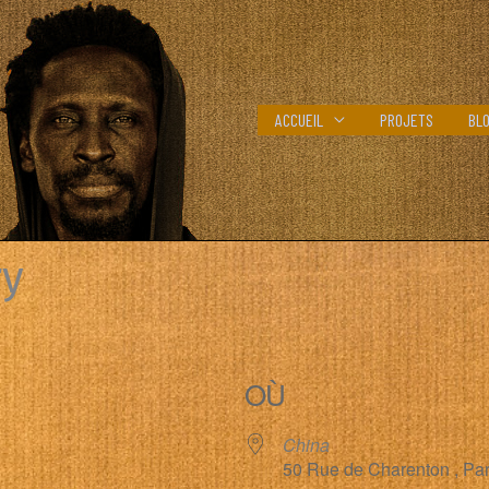
ACCUEIL
PROJETS
BL
ry
OÙ
China
50 Rue de Charenton , Par