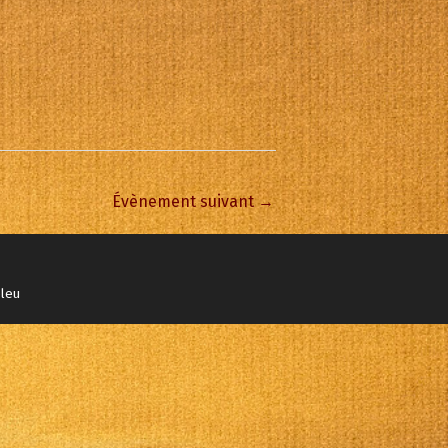
Office 365
Outlook Live
Évènement suivant
→
bleu