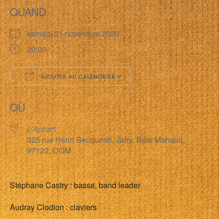
QUAND
samedi 21 novembre 2020
20:00
AJOUTER AU CALENDRIER
Télécharger ICS
Calendrier Google
OÙ
L'Appart
325 rue Henri Becquerel, Jarry, Baie Mahault,
97122, DOM
Stéphane Castry : basse, band leader
Audray Clodion : claviers