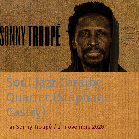
Aller
au
contenu
Soul Jazz Caraïbe
Quartet (Stéphane
Castry)
Par
Sonny Troupé
/
21 novembre 2020