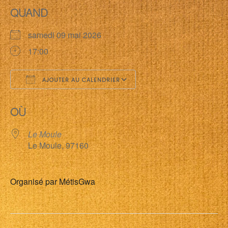
QUAND
samedi 09 mai 2026
17:00
AJOUTER AU CALENDRIER
Télécharger ICS
Calendrier Google
OÙ
Le Moule
Le Moule, 97160
Organisé par MétisGwa