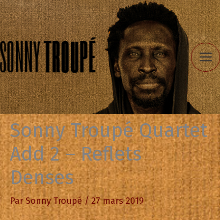
Aller
au
contenu
Sonny Troupé Quartet
Add 2 – Reflets
Denses
Par
Sonny Troupé
/
27 mars 2019