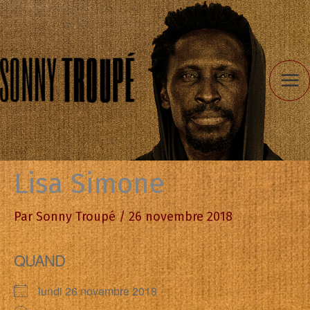
Aller
au
contenu
Lisa Simone
Par
Sonny Troupé
/
26 novembre 2018
QUAND
lundi 26 novembre 2018