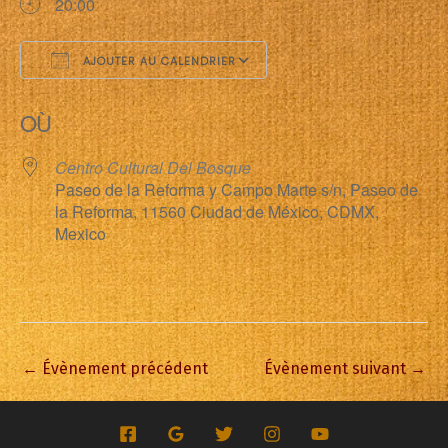
20:00
AJOUTER AU CALENDRIER
Télécharger ICS
Calendrier Google
OÙ
Centro Cultural Del Bosque
Paseo de la Reforma y Campo Marte s/n, Paseo de
la Reforma, 11560 Ciudad de México, CDMX,
Mexico
←
Évènement précédent
Évènement suivant
→