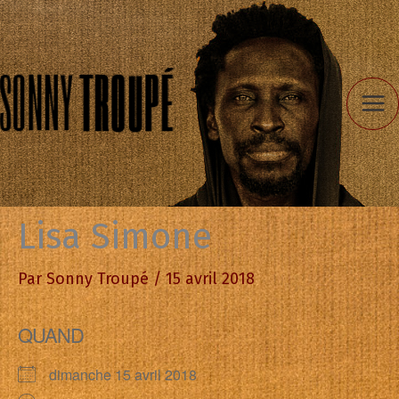
Aller
au
contenu
Lisa Simone
Par
Sonny Troupé
/
15 avril 2018
QUAND
dimanche 15 avril 2018