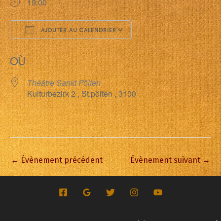
19:00
AJOUTER AU CALENDRIER
Télécharger ICS
Calendrier Google
OÙ
Théâtre Sankt Pölten
Kulturbezirk 2 , St.pölten , 3100
←
Évènement précédent
Évènement suivant
→