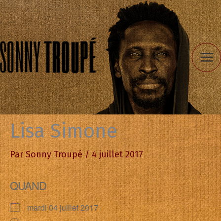
Aller
au
contenu
Lisa Simone
Par
Sonny Troupé
/
4 juillet 2017
QUAND
mardi 04 juillet 2017