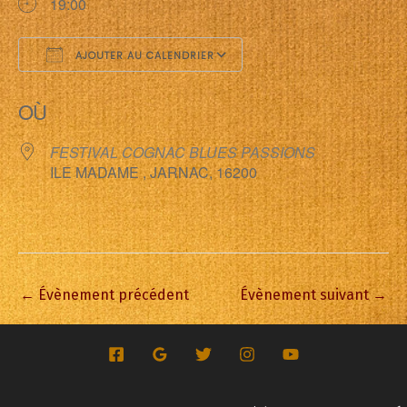
19:00
AJOUTER AU CALENDRIER
Télécharger ICS
Calendrier Google
OÙ
FESTIVAL COGNAC BLUES PASSIONS
ILE MADAME , JARNAC, 16200
←
Évènement précédent
Évènement suivant
→