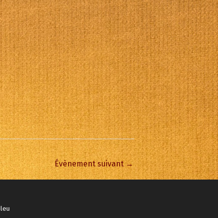
Office 365
Outlook Live
Évènement suivant
→
bleu