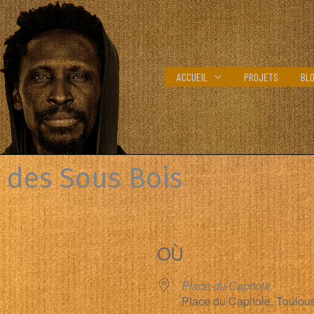
ACCUEIL
PROJETS
BL
 des Sous Bois
OÙ
Place du Capitole
Place du Capitole, Toulou