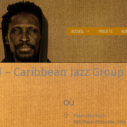
ACCUEIL
PROJETS
BL
 – Caribbean Jazz Group
OÙ
Palais Montcalm
995 Place d'Youville, Vil