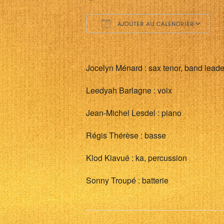
AJOUTER AU CALENDRIER
Télécharger ICS
C
Jocelyn Ménard : sax tenor, band leade
Leedyah Barlagne : voix
Jean-Michel Lesdel : piano
Régis Thérèse : basse
Klod Kiavué : ka, percussion
Sonny Troupé : batterie