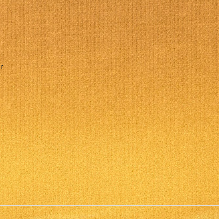
alendrier Google
iCalendar
r