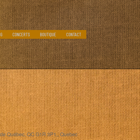
OG
CONCERTS
BOUTIQUE
CONTACT
le de Québec, QC G1R 3P1,, Quebec