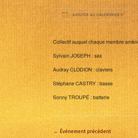
AJOUTER AU CALENDRIER
Télécharger ICS
C
Collectif auquel chaque membre amène
Sylvain JOSEPH : sax
Audray CLODION : claviers
Stéphane CASTRY : basse
Sonny TROUPÉ : batterie
←
Évènement précédent