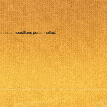
alendrier Google
iCalendar
 ses compositions personnelles.