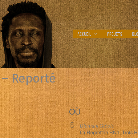
ACCUEIL
PROJETS
BL
 – Reporté
OÙ
Diamant Créole
La Regrettée RN1, Trois Ri