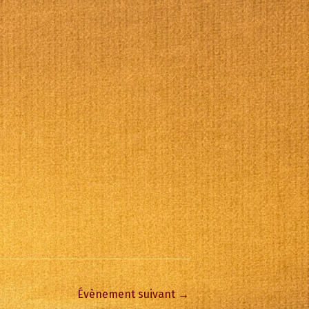
Office 365
Outlook Live
Évènement suivant
→