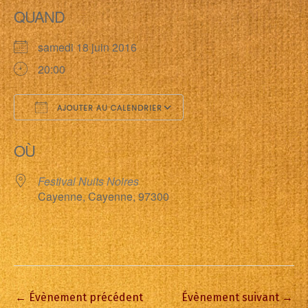
QUAND
samedi 18 juin 2016
20:00
AJOUTER AU CALENDRIER
Télécharger ICS
Calendrier Google
OÙ
Festival Nuits Noires
Cayenne, Cayenne, 97300
←
Évènement précédent
Évènement suivant
→