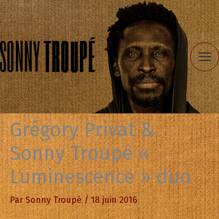
Aller
au
contenu
Grégory Privat &
Sonny Troupé «
Luminescence » duo
Par
Sonny Troupé
/
18 juin 2016