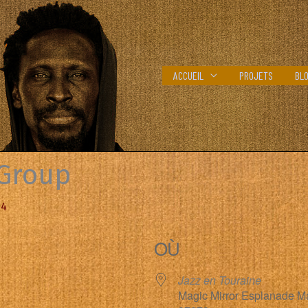
ACCUEIL
PROJETS
BL
 Group
14
OÙ
Jazz en Touraine
Magic Mirror Esplanade Mau