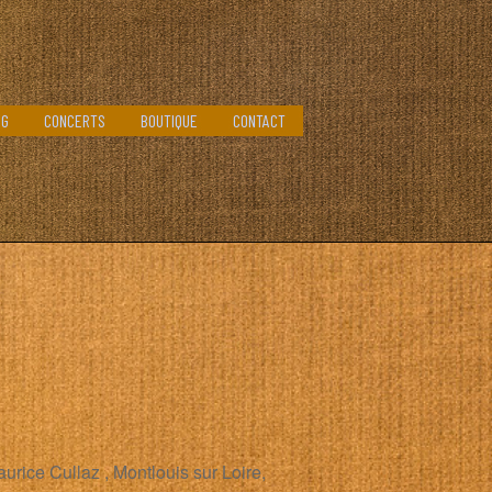
OG
CONCERTS
BOUTIQUE
CONTACT
rice Cullaz , Montlouis sur Loire,