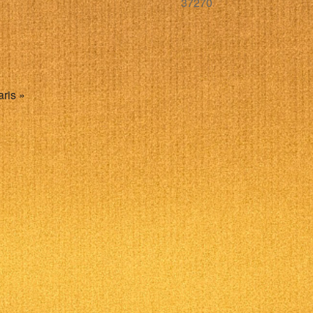
37270
alendrier Google
iCalendar
aris »