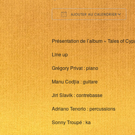
AJOUTER AU CALENDRIER
Télécharger ICS
C
Présentation de l’album « Tales of Cyp
Line up
Grégory Privat : piano
Manu Codjia : guitare
Jiri Slavik : contrebasse
Adriano Tenorio : percussions
Sonny Troupé : ka