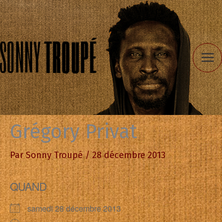
Aller
au
contenu
Grégory Privat
Par
Sonny Troupé
/
28 décembre 2013
QUAND
samedi 28 décembre 2013