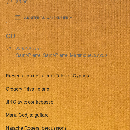
20:00
AJOUTER AU CALENDRIER
Télécharger ICS
Calendrier Google
OÙ
Saint-Pierre
Saint-Pierre, Saint-Pierre, Martinique, 97250
Presentation de l’album Tales of Cyparis
Grégory Privat: piano
Jiri Slavic: contrebasse
Manu Codjia: guitare
Natacha Rogers: percussions