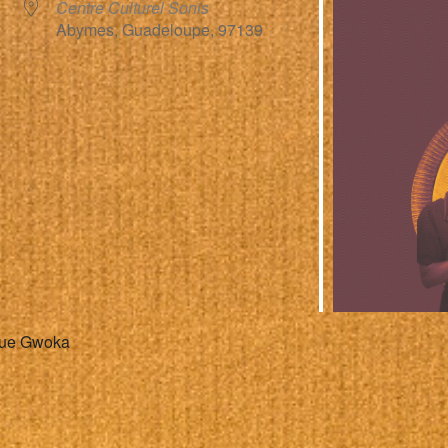
Centre Culturel Sonis
Abymes, Guadeloupe, 97139
alendrier Google
iCalendar
ique Gwoka