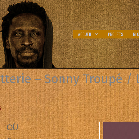
ACCUEIL
PROJETS
BL
tterie – Sonny Troupé / 
5
OÙ