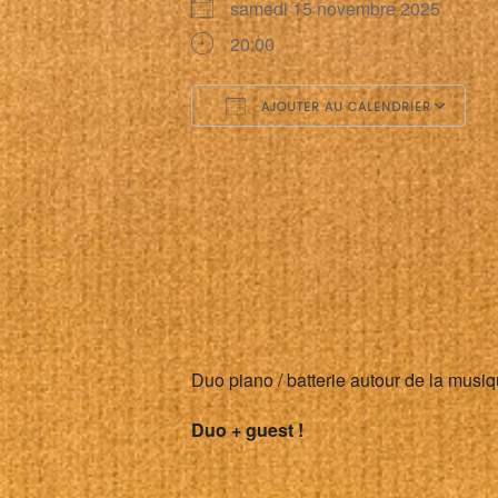
samedi 15 novembre 2025
20:00
AJOUTER AU CALENDRIER
Télécharger ICS
C
Duo piano / batterie autour de la mus
Duo + guest !