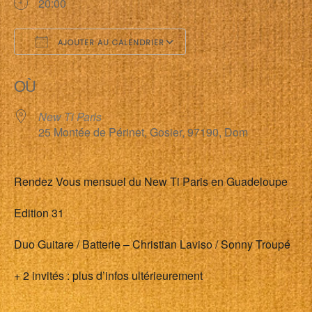
20:00
AJOUTER AU CALENDRIER
Télécharger ICS
Calendrier Google
OÙ
New Ti Paris
25 Montée de Périnet, Gosier, 97190, Dom
Rendez Vous mensuel du New Ti Paris en Guadeloupe
Edition 31
Duo Guitare / Batterie – Christian Laviso / Sonny Troupé
+ 2 invités : plus d’infos ultérieurement