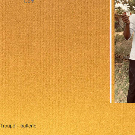
Dom
alendrier Google
iCalendar
 Troupé – batterie