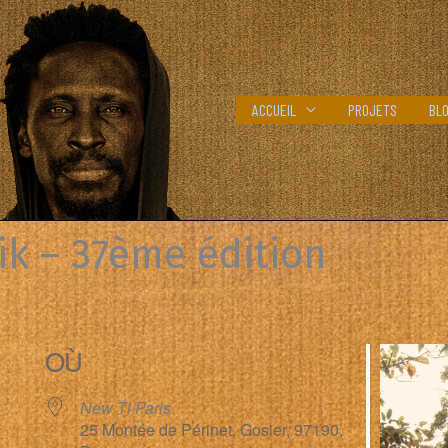
ACCUEIL
PROJETS
BL
ik – 37ème édition
OÙ
New Ti Paris
25 Montée de Périnet, Gosier, 97190,