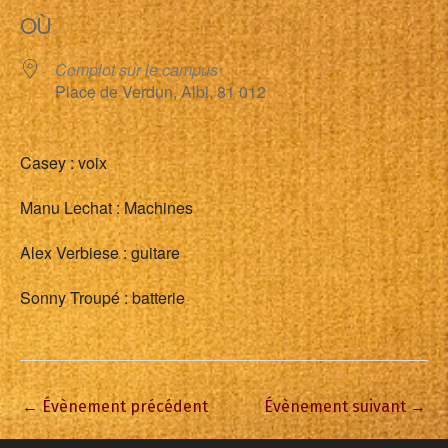
OÙ
Complot sur le campus
Place de Verdun, Albi, 81 012
Casey : voix
Manu Lechat : Machines
Alex Verbiese : guitare
Sonny Troupé : batterie
←
Évènement précédent
Évènement suivant
→