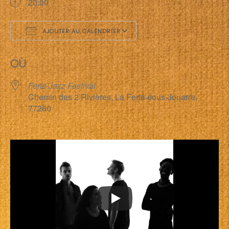
20:00
AJOUTER AU CALENDRIER
Télécharger ICS
Calendrier Google
OÙ
Ferté Jazz Festival
Chemin des 2 Rivières, La Ferté-sous-Jouarre,
77260