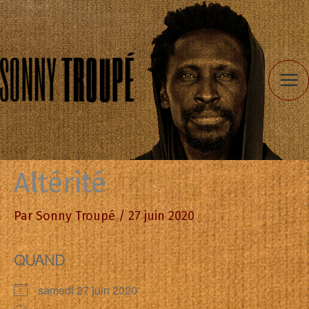
Aller
au
contenu
Altérité
Par
Sonny Troupé
/
27 juin 2020
QUAND
samedi 27 juin 2020