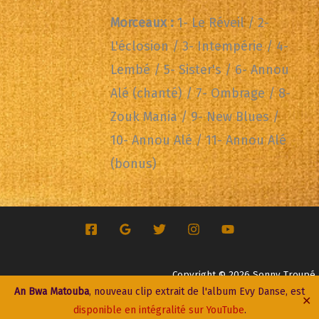
Morceaux :
1- Le Réveil / 2-
L'éclosion / 3- Intempérie / 4-
Lembé / 5- Sister's / 6- Annou
Alé (chanté) / 7- Ombrage / 8-
Zouk Mania / 9- New Blues /
10- Annou Alé / 11- Annou Alé
(bonus)
Copyright © 2026 Sonny Troupé
An Bwa Matouba
, nouveau clip extrait de l'album Evy Danse, est
✕
Site by
l'Agence - le Bananier bleu
disponible en intégralité sur YouTube
.