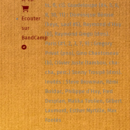
ts, fl, cl). Guadeloupe (#4, 5, 6,
8, 10, 11) : Dominique Bérose
Ecouter
(keys, sauf #5), Raymond d’Huy
sur
(b), Raymond Grego (dms).
BandCamp
Paris (#1, 2, 3, 7, 9) : Gregory
Privat (pno), Gino Chantoiseau
(b), Olivier Juste (tambou, cha-
cha, perc.) Sonny Troupé (dms).
Invités : Steve Browman, Rémi
Bolduc, Philippe d’Huy, Fred
Desplan, Malika Tirolien, Gilbert
Laumord, Esther Myrtille, Max
Fontès