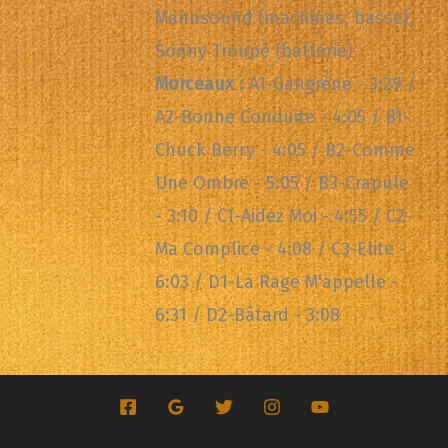
Manusound (machines, basse),
Sonny Troupé (batterie)
Morceaux :
A1-Gangrène - 3:29 /
A2-Bonne Conduite - 4:05 / B1-
Chuck Berry - 4:05 / B2-Comme
Une Ombre - 5:05 / B3-Crapule
- 3:10 / C1-Aidez Moi - 4:55 / C2-
Ma Complice - 4:08 / C3-Elite -
6:03 / D1-La Rage M'appelle -
6:31 / D2-Bâtard - 3:08