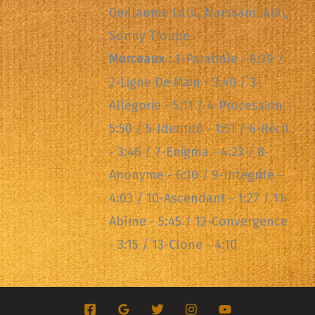
Guillaume Latil, Naïssam Jalal,
Sonny Troupé
Morceaux :
1-Parabole - 6:29 /
2-Ligne De Main - 3:40 / 3-
Allégorie - 5:11 / 4-Procession -
5:50 / 5-Identité - 1:51 / 6-Récit
- 3:46 / 7-Enigma - 4:23 / 8-
Anonyme - 6:10 / 9-Intégrité -
4:03 / 10-Ascendant - 1:27 / 11-
Abîme - 5:45 / 12-Convergence
- 3:15 / 13-Clone - 4:10